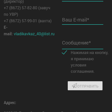
(директор)
+7 (8672) 57-82-80 (завуч
по УВР)
Ваш E-mail*
+7 (8672) 57-99-01 (вахта)
E-
mail:
vladikavkaz_40@list.ru
Сообщение*
Нажимая на кнопку,
я принимаю
условия
соглашения.
ОТПРАВИТЬ
Адрес: