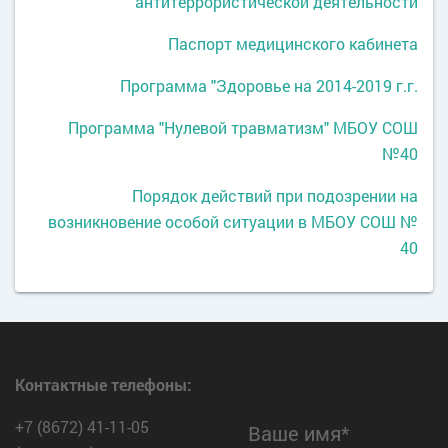
антитеррористической деятельности
Паспорт медицинского кабинета
Программа "Здоровье на 2014-2019 г.г.
Программа "Нулевой травматизм" МБОУ СОШ
№40
Порядок действий при подозрении на
возникновение особой ситуации в МБОУ СОШ №
40
Контактные телефоны:
+7 (8672) 41-11-05
Ваше имя*