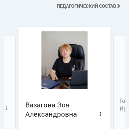
ПЕДАГОГИЧЕСКИЙ СОСТАВ
Го
Вазагова Зоя
Ир
more_vert
Александровна
more_vert