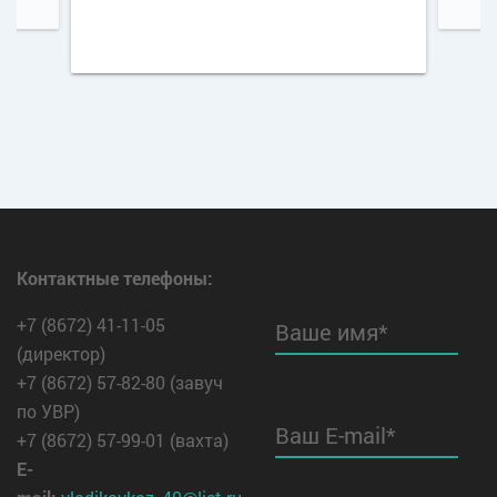
Контактные телефоны:
+7 (8672) 41-11-05
Ваше имя*
(директор)
+7 (8672) 57-82-80 (завуч
по УВР)
Ваш E-mail*
+7 (8672) 57-99-01 (вахта)
E-