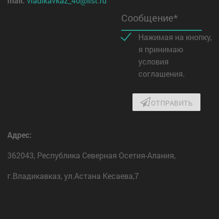
mail:
vladikavkaz_40@list.ru
Сообщение*
Нажимая на кнопку,
я принимаю
условия
соглашения.
ОТПРАВИТЬ
Адрес:
362043, Республика Северная Осетия-Алания,
г.Владикавказ, ул.Астана Кесаева,7