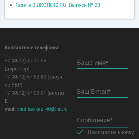
Газета ВШКОЛЕ40.RU. Выпуск № 23
Контактные телефоны:
+7 (8672) 41-11-05
Ваше имя*
(директор)
+7 (8672) 57-82-80 (завуч
по УВР)
Ваш E-mail*
+7 (8672) 57-99-01 (вахта)
E-
mail:
vladikavkaz_40@list.ru
Сообщение*
Нажимая на кнопку,