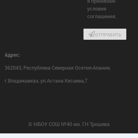
я принимаю
условия
соглашения.
ОТПРАВИТЬ
Адрес:
362043, Республика Северная Осетия-Алания,
г.Владикавказ, ул.Астана Кесаева,7
© МБОУ СОШ №40 им. Г.Н Трошева