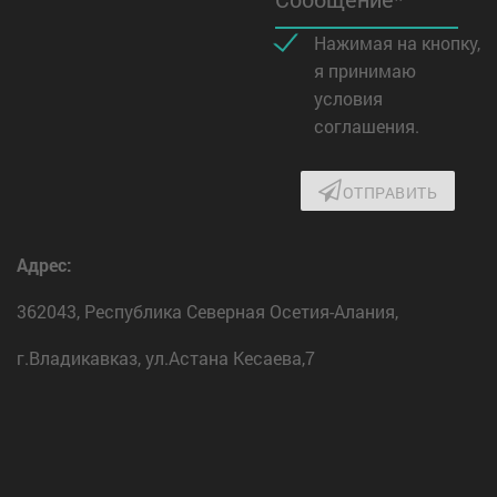
Нажимая на кнопку,
я принимаю
условия
соглашения.
ОТПРАВИТЬ
Адрес:
362043, Республика Северная Осетия-Алания,
г.Владикавказ, ул.Астана Кесаева,7