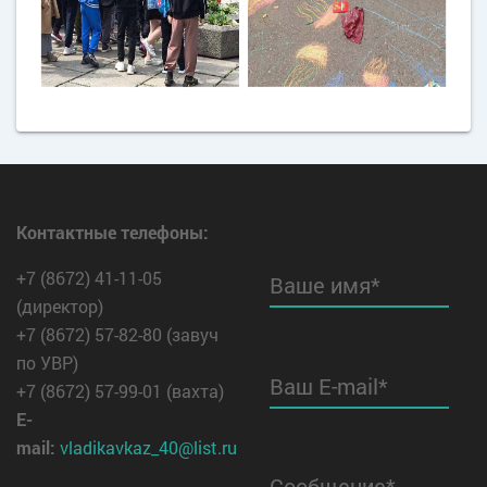
Контактные телефоны:
+7 (8672) 41-11-05
Ваше имя*
(директор)
+7 (8672) 57-82-80 (завуч
по УВР)
Ваш E-mail*
+7 (8672) 57-99-01 (вахта)
E-
mail:
vladikavkaz_40@list.ru
Сообщение*